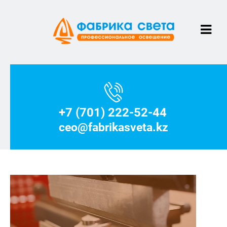
+7 (701) 222-52-44
ceo@fabrikasveta.kz