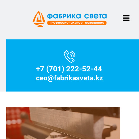
+7 (701) 222-52-44
ceo@fabrikasveta.kz