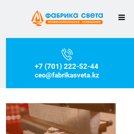
+7 (701) 222-52-44
ceo@fabrikasveta.kz