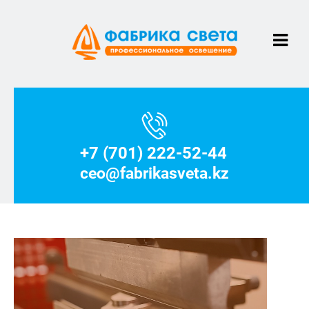
+7 (701) 222-52-44
ceo@fabrikasveta.kz