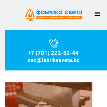
+7 (701) 222-52-44
ceo@fabrikasveta.kz