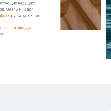
ектующие ведущих
l, Meanwell и др.".
аботки
, у которых нет
нные
светодиоды
вт.